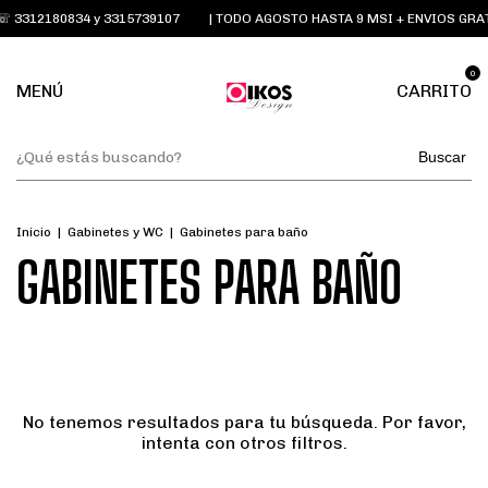
 3312180834 y 3315739107
| TODO AGOSTO HASTA 9 MSI + ENVIOS GRA
0
MENÚ
CARRITO
Buscar
Inicio
|
Gabinetes y WC
|
Gabinetes para baño
GABINETES PARA BAÑO
No tenemos resultados para tu búsqueda. Por favor,
intenta con otros filtros.