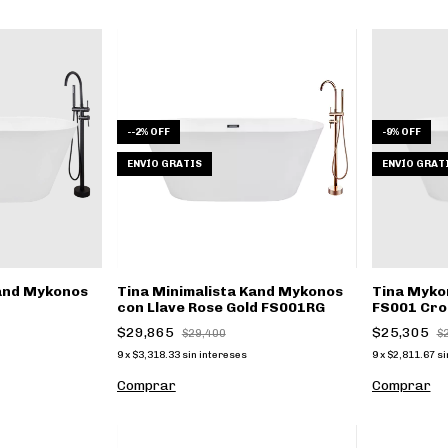
-
-2
%
OFF
-
9
%
OFF
ENVÍO GRATIS
ENVÍO GRAT
Kand Mykonos
Tina Minimalista Kand Mykonos
Tina Myko
con Llave Rose Gold FS001RG
FS001 Cr
$29,865
$25,305
$29,400
$
9
x
$3,318.33
sin intereses
9
x
$2,811.67
si
Comprar
Comprar