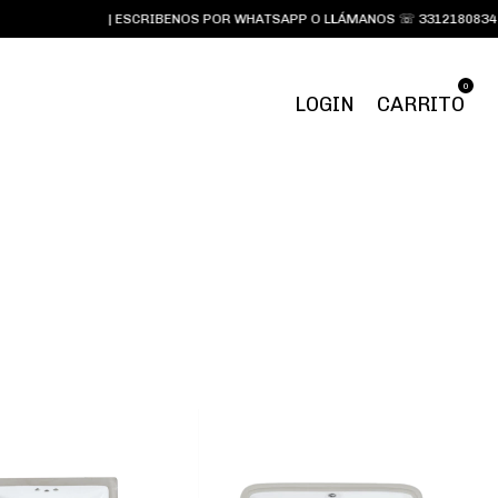
| ESCRIBENOS POR WHATSAPP O LLÁMANOS ☏ 3312180834 y 331573
0
LOGIN
CARRITO