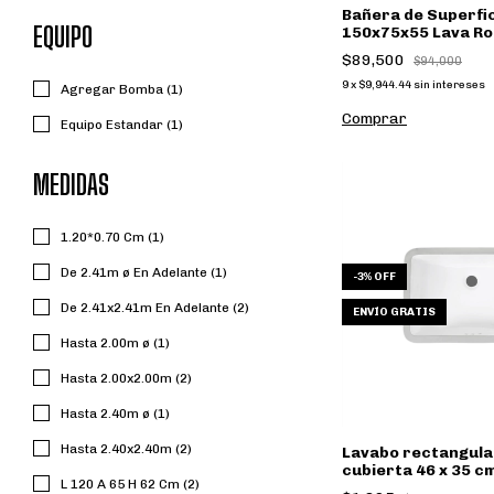
Bañera de Superfici
EQUIPO
150x75x55 Lava Ro
$89,500
$94,000
9
x
$9,944.44
sin intereses
Agregar Bomba (1)
Comprar
Equipo Estandar (1)
MEDIDAS
1.20*0.70 Cm (1)
De 2.41m ø En Adelante (1)
-
3
%
OFF
De 2.41x2.41m En Adelante (2)
ENVÍO GRATIS
Hasta 2.00m ø (1)
Hasta 2.00x2.00m (2)
Hasta 2.40m ø (1)
Hasta 2.40x2.40m (2)
Lavabo rectangula
cubierta 46 x 35 c
L 120 A 65 H 62 Cm (2)