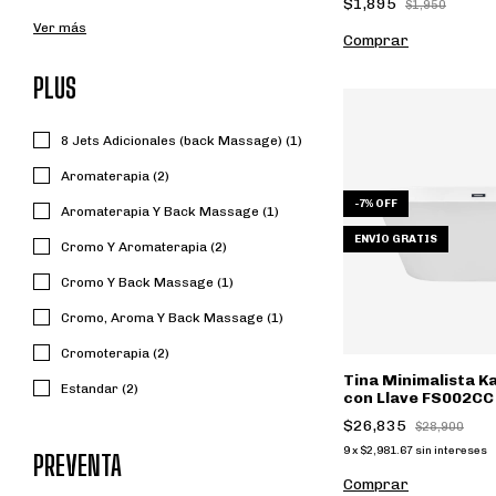
$1,895
$1,950
Ver más
PLUS
8 Jets Adicionales (back Massage) (1)
Aromaterapia (2)
-
7
%
OFF
Aromaterapia Y Back Massage (1)
ENVÍO GRATIS
Cromo Y Aromaterapia (2)
Cromo Y Back Massage (1)
Cromo, Aroma Y Back Massage (1)
Cromoterapia (2)
Tina Minimalista 
Estandar (2)
con Llave FS002CC
$26,835
$28,900
9
x
$2,981.67
sin intereses
PREVENTA
Comprar