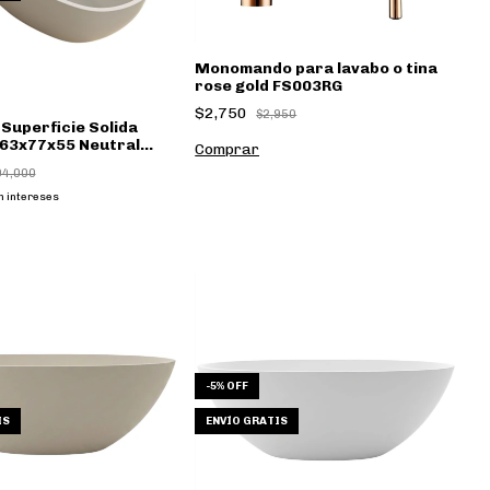
Monomando para lavabo o tina
rose gold FS003RG
$2,750
$2,950
Superficie Solida
163x77x55 Neutral
94,000
n intereses
-
5
%
OFF
IS
ENVÍO GRATIS