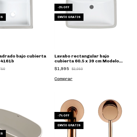
-
3
%
OFF
IS
ENVÍO GRATIS
adrado bajo cubierta
Lavabo rectangular bajo
 4161b
cubierta 60.5 x 39 cm Modelo
4243
$1,995
750
$2,050
-
7
%
OFF
ENVÍO GRATIS
IS