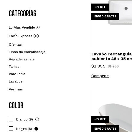
-
3
%
OFF
CATEGORÍAS
ENVÍO GRATIS
Lo Mas Vendido ⚡⚡
Envío Express ⌚⌚
Ofertas
Tinas de Hidromasaje
Lavabo rectangula
cubierta 46 x 35 c
Regaderas jets
$1,895
$1,950
Tarjas
Valvuleria
Lavabos
Ver más
COLOR
Blanco (9)
-
5
%
OFF
Negro (8)
ENVÍO GRATIS