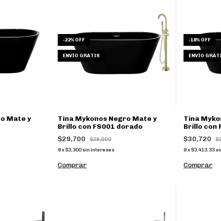
-
22
%
OFF
-
18
%
OFF
ENVÍO GRATIS
ENVÍO GRAT
o Mate y
Tina Mykonos Negro Mate y
Tina Myko
Brillo con FS001 dorado
Brillo con
$29,700
$30,720
$38,000
$
9
x
$3,300
sin intereses
9
x
$3,413.33
si
Comprar
Comprar