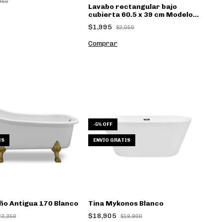
950
Lavabo rectangular bajo
cubierta 60.5 x 39 cm Modelo
4243
$1,995
$2,050
-
5
%
OFF
IS
ENVÍO GRATIS
ño Antigua 170 Blanco
Tina Mykonos Blanco
$18,905
23,350
$19,900