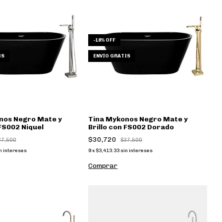
-
18
%
OFF
IS
ENVÍO GRATIS
nos Negro Mate y
Tina Mykonos Negro Mate y
 FS002 Niquel
Brillo con FS002 Dorado
$30,720
37,500
$37,500
n intereses
9
x
$3,413.33
sin intereses
Comprar