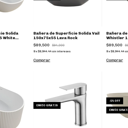
ie Solida
Bañera de Superficie Solida Vail
Bañera de 
5 White
150x75x55 Lava Rock
Whistler 
Concrete
$89,500
$89,500
$94,000
$
9
x
$9,944.44
sin intereses
9
x
$9,944.44
si
Comprar
Comprar
-
5
%
OFF
ENVÍO GRATIS
ENVÍO GRAT