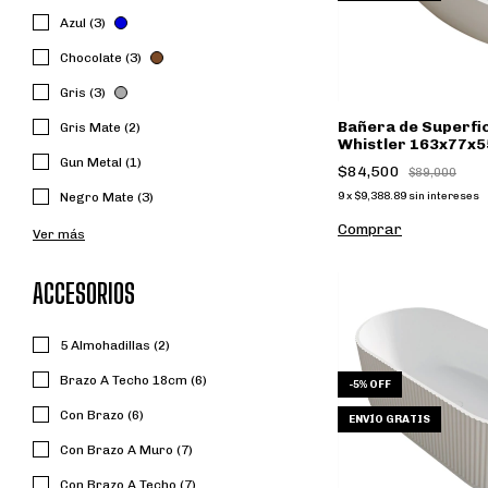
Azul (3)
Chocolate (3)
Gris (3)
Bañera de Superfic
Gris Mate (2)
Whistler 163x77x5
Design
Gun Metal (1)
$84,500
$89,000
9
x
$9,388.89
sin intereses
Negro Mate (3)
Comprar
Ver más
ACCESORIOS
5 Almohadillas (2)
Brazo A Techo 18cm (6)
-
5
%
OFF
Con Brazo (6)
ENVÍO GRATIS
Con Brazo A Muro (7)
Con Brazo A Techo (7)