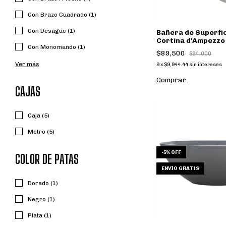
Con Brazo Cuadrado (1)
Con Desagüe (1)
Bañera de Superfic
Cortina d'Ampezzo
Con Monomando (1)
White Design
$89,500
$94,000
Ver más
9
x
$9,944.44
sin intereses
Comprar
CAJAS
Caja (5)
Metro (5)
-
5
%
OFF
COLOR DE PATAS
ENVÍO GRATIS
Dorado (1)
Negro (1)
Plata (1)