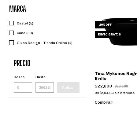
MARCA
Castel (5)
-
20
%
OFF
Kand (90)
ENVÍO GRATIS
Oikos Design - Tienda Online (4)
PRECIO
Tina Mykonos Negr
Desde
Hasta
Brillo
$22,800
$28,500
Aplicar
9
x
$2,533.33
sin intereses
Comprar