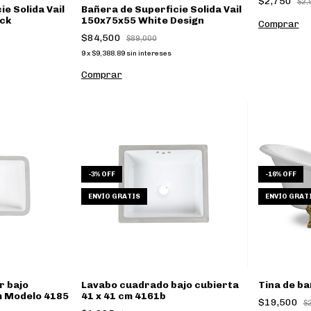
$2,750
$2,
e Solida Vail
Bañera de Superficie Solida Vail
ck
150x75x55 White Design
$84,500
$89,000
9
x
$9,388.89
sin intereses
Comprar
-
3
%
OFF
-
16
%
OFF
ENVÍO GRATIS
ENVÍO GRAT
r bajo
Lavabo cuadrado bajo cubierta
Tina de ba
m Modelo 4185
41 x 41 cm 4161b
$19,500
$