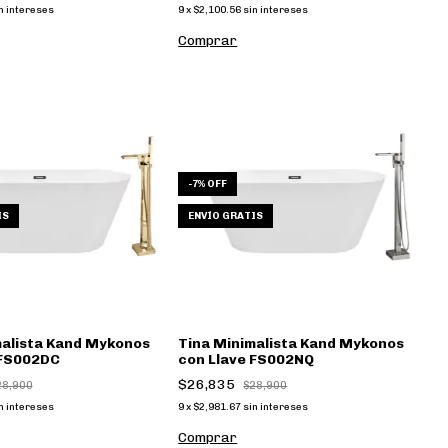
n intereses
9
x
$2,100.56
sin intereses
Comprar
-
7
%
OFF
IS
ENVÍO GRATIS
malista Kand Mykonos
Tina Minimalista Kand Mykonos
 FS002DC
con Llave FS002NQ
$26,835
28,900
$28,900
n intereses
9
x
$2,981.67
sin intereses
Comprar