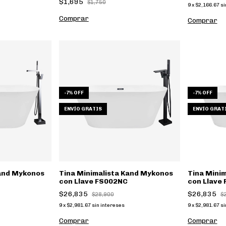
$1,695
$1,750
9
x
$2,166.67
si
Comprar
-
7
%
OFF
-
7
%
OFF
ENVÍO GRATIS
ENVÍO GRAT
Kand Mykonos
Tina Minimalista Kand Mykonos
Tina Mini
con Llave FS002NC
con Llave
$26,835
$26,835
$28,900
$
9
x
$2,981.67
sin intereses
9
x
$2,981.67
si
Comprar
Comprar