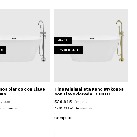
-
9
%
OFF
IS
ENVÍO GRATIS
nos blanco con Llave
Tina Minimalista Kand Mykonos
omo
con Llave dorada FS001D
$26,815
27,900
$29,400
n intereses
9
x
$2,979.44
sin intereses
Comprar