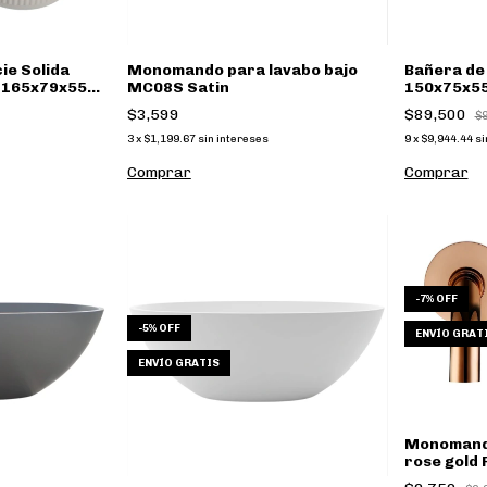
ie Solida
Monomando para lavabo bajo
Bañera de 
 165x79x55
MC08S Satin
150x75x55
$3,599
$89,500
$
3
x
$1,199.67
sin intereses
9
x
$9,944.44
si
Comprar
-
7
%
OFF
-
5
%
OFF
ENVÍO GRAT
ENVÍO GRATIS
Monomando
rose gold