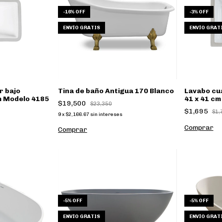
-
16
%
OFF
-
3
%
OFF
ENVÍO GRATIS
ENVÍO GRAT
r bajo
Tina de baño Antigua 170 Blanco
Lavabo cu
m Modelo 4185
41 x 41 cm
$19,500
$23,350
$1,695
$1,
9
x
$2,166.67
sin intereses
Comprar
-
5
%
OFF
-
5
%
OFF
ENVÍO GRATIS
ENVÍO GRAT