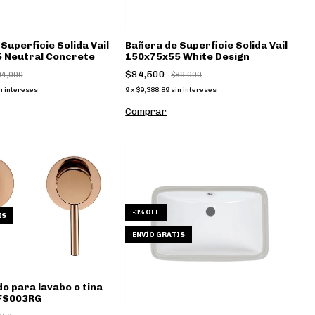
Superficie Solida Vail
Bañera de Superficie Solida Vail
 Neutral Concrete
150x75x55 White Design
$84,500
94,000
$89,000
n intereses
9
x
$9,388.89
sin intereses
Comprar
-
3
%
OFF
IS
ENVÍO GRATIS
 para lavabo o tina
 FS003RG