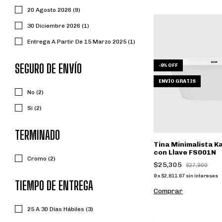
20 Agosto 2026 (9)
30 Diciembre 2026 (1)
Entrega A Partir De 15 Marzo 2025 (1)
SEGURO DE ENVÍO
-
9
%
OFF
ENVÍO GRATIS
No (2)
Si (2)
TERMINADO
Tina Minimalista 
con Llave FS001N
Cromo (2)
$25,305
$27,900
9
x
$2,811.67
sin intereses
TIEMPO DE ENTREGA
Comprar
25 A 30 Días Hábiles (3)