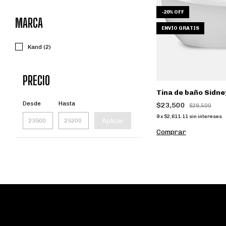
-
20
%
OFF
MARCA
ENVÍO GRATIS
Kand (2)
PRECIO
Tina de baño Sidne
Desde
Hasta
$23,500
$29,500
9
x
$2,611.11
sin intereses
Aplicar