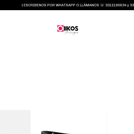
| ESCRIBENOS POR WHATSAPP O LLÁMANOS ☏ 3312180834 y 3315