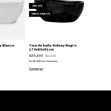
-
20
%
OFF
ENVÍO GRATIS
y Blanco
Tina de baño Sidney Negro
173x85x81cm
$25,200
$31,500
9
x
$2,800
sin intereses