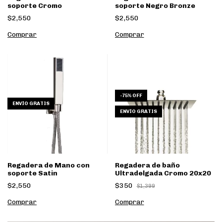
soporte Cromo
soporte Negro Bronze
$2,550
$2,550
-
75
%
OFF
ENVÍO GRATIS
ENVÍO GRATIS
Regadera de Mano con
Regadera de baño
soporte Satin
Ultradelgada Cromo 20x20
$2,550
$350
$1,399
Comprar