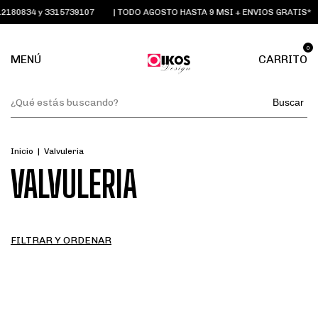
 3315739107
| TODO AGOSTO HASTA 9 MSI + ENVIOS GRATIS*
| EMAIL
0
MENÚ
CARRITO
Buscar
Inicio
|
Valvuleria
VALVULERIA
FILTRAR Y ORDENAR