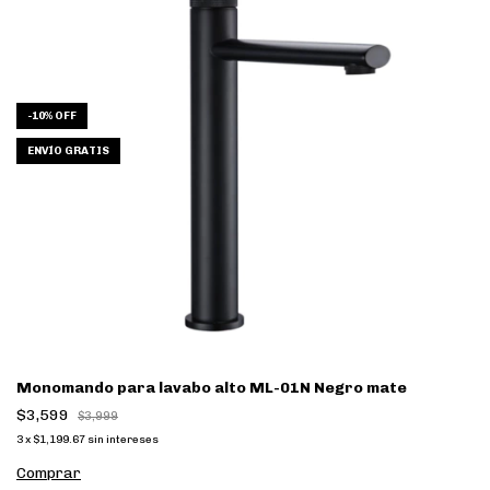
-
10
%
OFF
ENVÍO GRATIS
Monomando para lavabo alto ML-01N Negro mate
$3,599
$3,999
3
x
$1,199.67
sin intereses