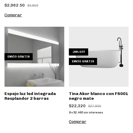
$2,962.50
$3,950
Comprar
-
20
%
OFF
ENVÍO GRATIS
ENVÍO GRATIS
Espejo luz led integrada
Tina Akor blanco con FS001
Resplandor 2 barras
negro mate
$22,320
$27,900
9
x
$2,480
sin intereses
Comprar