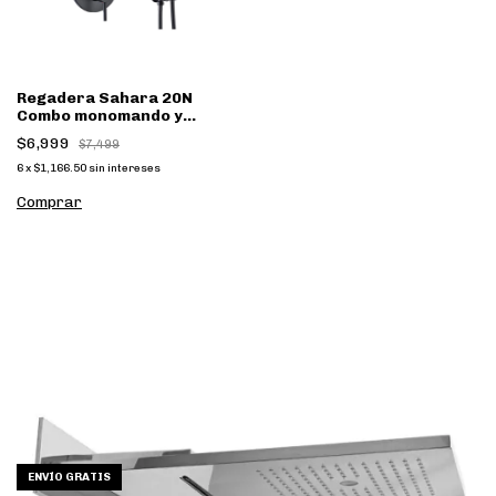
Regadera Sahara 20N
Combo monomando y
regadera mano
$6,999
$7,499
6
x
$1,166.50
sin intereses
ENVÍO GRATIS