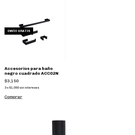
ENVÍO GRATIS
Accesorios para baño
negro cuadrado ACC02N
$3,150
3
x
$1,050
sin intereses