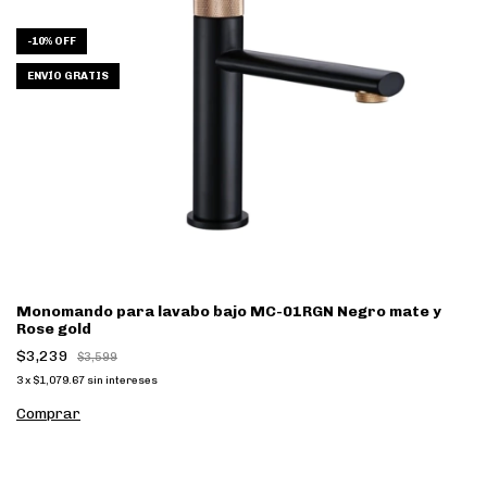
-
10
%
OFF
ENVÍO GRATIS
Monomando para lavabo bajo MC-01RGN Negro mate y
Rose gold
$3,239
$3,599
3
x
$1,079.67
sin intereses