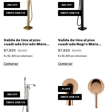
-
20
%
OFF
-
20
%
OFF
ENVÍO GRATIS
ENVÍO GRATIS
Salida de tina al piso
Salida de tina al piso
cuadrada Dorado Mate
cuadrada Negro Mate
FS002DW
FS002NW
$7,920
$7,920
$9,900
$9,900
6
x
$1,320
sin intereses
6
x
$1,320
sin intereses
-
7
%
OFF
-
20
%
OFF
ENVÍO GRATIS
ENVÍO GRATIS