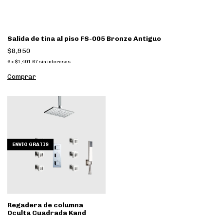
Salida de tina al piso FS-005 Bronze Antiguo
$8,950
6
x
$1,491.67
sin intereses
ENVÍO GRATIS
Regadera de columna
Oculta Cuadrada Kand