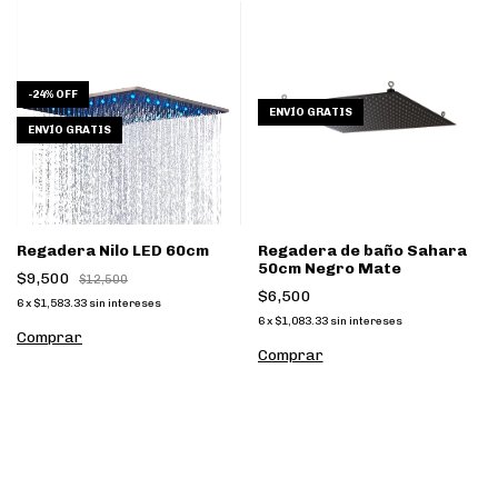
-
24
%
OFF
ENVÍO GRATIS
ENVÍO GRATIS
Regadera Nilo LED 60cm
Regadera de baño Sahara
50cm Negro Mate
$9,500
$12,500
$6,500
6
x
$1,583.33
sin intereses
6
x
$1,083.33
sin intereses
Comprar