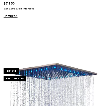
$7,850
6
x
$1,308.33
sin intereses
Comprar
-
12
%
OFF
ENVÍO GRATIS