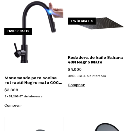
ENVÍO GRATIS
ENVÍO GRATIS
Regadera de baño Sahara
40N Negro Mate
$4,000
3
x
$1,333.33
sin intereses
Monomando para cocina
retractil Negro mate COC-
Comprar
01N
$3,899
3
x
$1,299.67
sin intereses