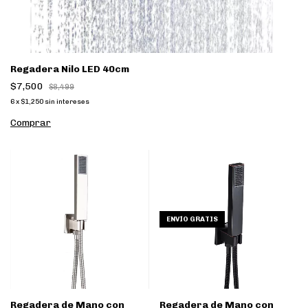
Regadera Nilo LED 40cm
$7,500
$8,499
6
x
$1,250
sin intereses
ENVÍO GRATIS
Regadera de Mano con
Regadera de Mano con