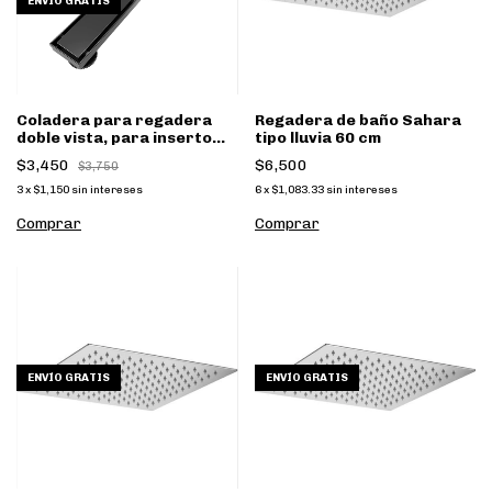
ENVÍO GRATIS
Coladera para regadera
Regadera de baño Sahara
doble vista, para inserto
tipo lluvia 60 cm
cerámico 70x10cm Negro
$3,450
$6,500
$3,750
COL70N
3
x
$1,150
sin intereses
6
x
$1,083.33
sin intereses
Comprar
ENVÍO GRATIS
ENVÍO GRATIS