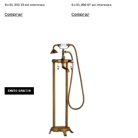
9
x
$1,333.33
sin intereses
6
x
$1,066.67
sin intereses
ENVÍO GRATIS