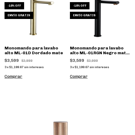
-
10
%
OFF
-
10
%
OFF
ENVÍO GRATIS
ENVÍO GRATIS
Monomando para lavabo
Monomando para lavabo
alto ML-01D Dordado mate
alto ML-01RGN Negro mate
y Rose gold
$3,599
$3,599
$3,999
$3,999
3
x
$1,199.67
sin intereses
3
x
$1,199.67
sin intereses