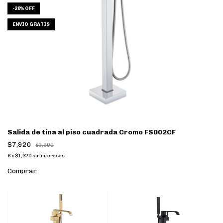
-
20
%
OFF
ENVÍO GRATIS
Salida de tina al piso cuadrada Cromo FS002CF
$7,920
$9,900
6
x
$1,320
sin intereses