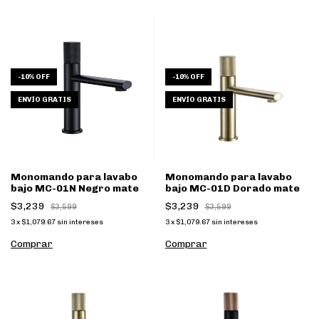
-
10
%
OFF
-
10
%
OFF
ENVÍO GRATIS
ENVÍO GRATIS
Monomando para lavabo
Monomando para lavabo
bajo MC-01N Negro mate
bajo MC-01D Dorado mate
$3,239
$3,239
$3,599
$3,599
3
x
$1,079.67
sin intereses
3
x
$1,079.67
sin intereses