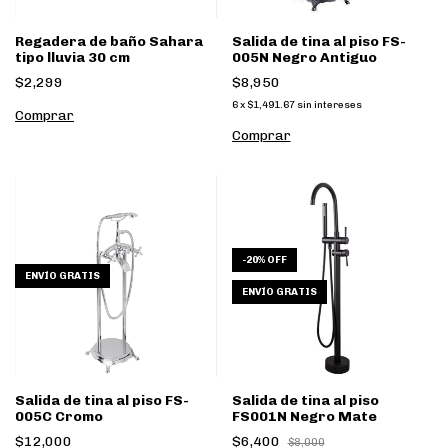
Regadera de baño Sahara
Salida de tina al piso FS-
tipo lluvia 30 cm
005N Negro Antiguo
$2,299
$8,950
6
x
$1,491.67
sin intereses
Comprar
-
20
%
OFF
ENVÍO GRATIS
ENVÍO GRATIS
Salida de tina al piso FS-
Salida de tina al piso
005C Cromo
FS001N Negro Mate
$12,000
$6,400
$8,000