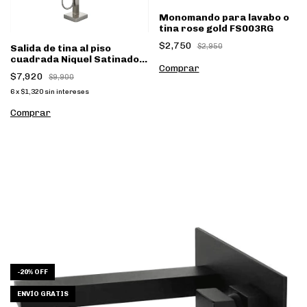
Monomando para lavabo o
tina rose gold FS003RG
$2,750
$2,950
Salida de tina al piso
cuadrada Niquel Satinado
FS002NQW
$7,920
$9,900
6
x
$1,320
sin intereses
-
20
%
OFF
ENVÍO GRATIS