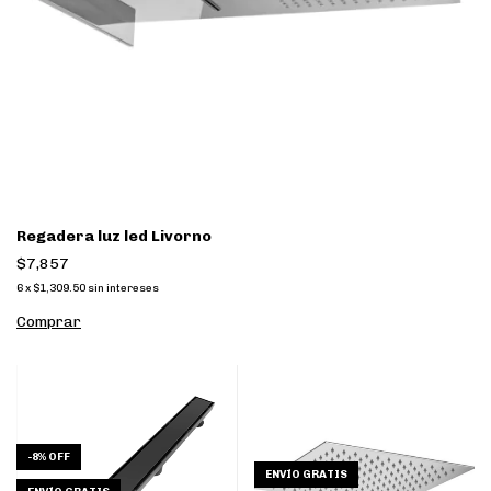
Regadera luz led Livorno
$7,857
6
x
$1,309.50
sin intereses
-
8
%
OFF
ENVÍO GRATIS