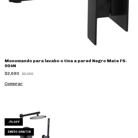
Monomando para lavabo o tina a pared Negro Mate FS-
004N
$2,680
$3,350
-
7
%
OFF
ENVÍO GRATIS