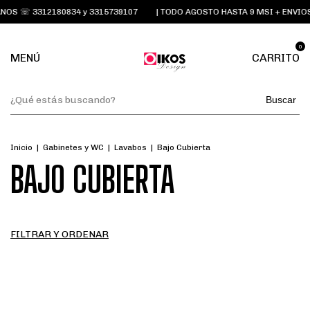
OS ☏ 3312180834 y 3315739107
| TODO AGOSTO HASTA 9 MSI + ENVIOS
0
MENÚ
CARRITO
Buscar
Inicio
|
Gabinetes y WC
|
Lavabos
|
Bajo Cubierta
BAJO CUBIERTA
FILTRAR Y ORDENAR