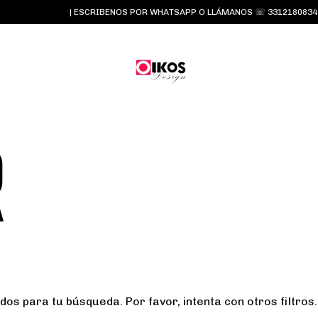
| ESCRIBENOS POR WHATSAPP O LLÁMANOS ☏ 3312180834 y 
R
os para tu búsqueda. Por favor, intenta con otros filtros.