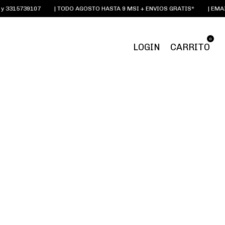
3315739107
| TODO AGOSTO HASTA 9 MSI + ENVIOS GRATIS*
| EMAIL
0
LOGIN
CARRITO